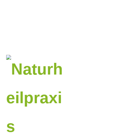
lChange.php
on
line
20
Datenschutzerklä
rung